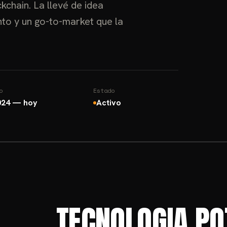
kchain. La llevé de idea
nto y un go-to-market que la
o
Estado
024 — hoy
Activo
TECNOLOGÍA PO