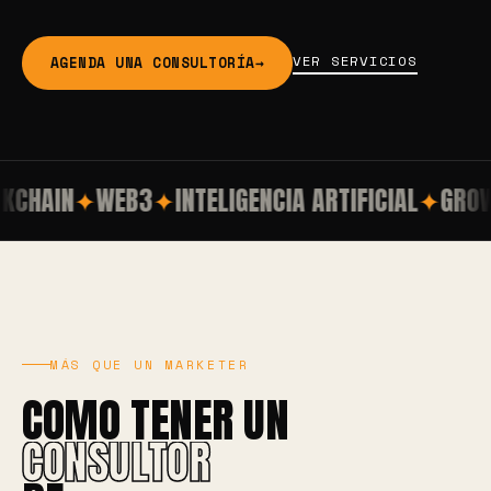
VER SERVICIOS
AGENDA UNA CONSULTORÍA
→
CHAIN
✦
WEB3
✦
INTELIGENCIA ARTIFICIAL
✦
GROWT
MÁS QUE UN MARKETER
COMO TENER UN
CONSULTOR