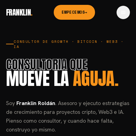
Saltar al contenido
FRANKLIN
.
EMPECEMOS
→
CONSULTOR DE GROWTH · BITCOIN · WEB3 ·
IA
CONSULTORÍA QUE
MUEVE LA
AGUJA.
Soy
Franklin Roldán
. Asesoro y ejecuto estrategias
de crecimiento para proyectos cripto, Web3 e IA.
Pienso como consultor, y cuando hace falta,
construyo yo mismo.